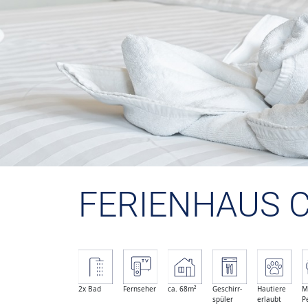
FERIENHAUS 
2x Bad
Fernseher
ca. 68m²
Geschirr-
Hautiere
M
spüler
erlaubt
P