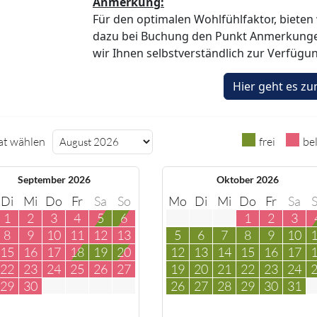
Anmerkung:
Für den optimalen Wohlfühlfaktor, bieten 
dazu bei Buchung den Punkt Anmerkungen
wir Ihnen selbstverständlich zur Verfügu
at wählen
frei
be
September 2026
Oktober 2026
Di
Mi
Do
Fr
Sa
So
Mo
Di
Mi
Do
Fr
Sa
1
2
3
4
5
6
1
2
3
8
9
10
11
12
13
5
6
7
8
9
10
15
16
17
18
19
20
12
13
14
15
16
17
22
23
24
25
26
27
19
20
21
22
23
24
29
30
26
27
28
29
30
31