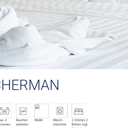
CHERMAN
ax. 4
Rauchen
WLAN
Wasch-
2 Zimmer, 2
ersonen
verboten
maschine
Betten zzgl.